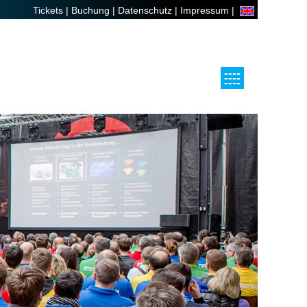
Tickets |
Buchung |
Datenschutz |
Impressum |
----
----
----